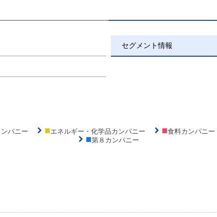
セグメント情報
■
■
カンパニー
エネルギー・化学品カンパニー
食料カンパニー
■
第８カンパニー
&nbsp;