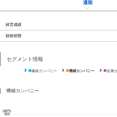
通期
経営成績
財政状態
セグメント情報
■
■
■
繊維カンパニー
機械カンパニー
金属
機械カンパニー
(億円)
800