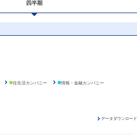
四半期
■
■
住生活カンパニー
情報・金融カンパニー
データダウンロード