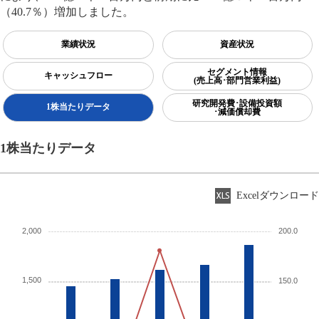
（40.7％）増加しました。
業績状況
資産状況
セグメント情報
キャッシュフロー
(売上高･部門営業利益)
研究開発費･設備投資額
1株当たりデータ
･減価償却費
1株当たりデータ
Excelダウンロード
2,000
200.0
1,500
150.0