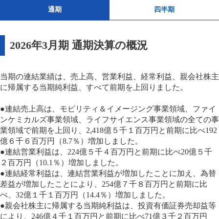
通期
四半期
2026年3月期 通期決算の概況
当期の連結業績は、売上高、営業利益、経常利益、親会社株主
に帰属する当期純利益、すべて前期を上回りました。
●連結売上高は、モビリティ＆イメージング事業領域、ファイ
ンケミカルズ事業領域、ライフサイエンス事業領域の全ての事
業領域で前期を上回り、2,418億５千１百万円と前期に比べ192
億６千６百万円（8.7％）増加しました。
●連結営業利益は、224億５千４百万円と前期に比べ20億５千
２百万円（10.1％）増加しました。
●連結経常利益は、連結営業利益が増加したことに加え、為替
差益が増加したことにより、254億７千８百万円と前期に比
べ、32億１千１百万円（14.4％）増加しました。
●親会社株主に帰属する当期純利益は、投資有価証券売却益等
により、246億４千１百万円と前期に比べ71億３千２百万円