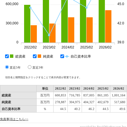
600,000
45.0
300,000
42.0
0
39.0
2022/02
2023/02
2024/02
2025/02
2026/02
総資産
純資産
自己資本比率
直近5年
直近3年
項目名と期間指定をクリックすることで表示内容が変更できます。
単位
2022/02
2023/02
2024/02
2025/02
2026/02
総資産
百万円
600,853
716,785
837,005
861,185
1,001,164
純資産
百万円
278,887
304,975
404,327
402,679
517,680
自己資本比率
％
44.5
40.2
46.2
44.5
49.6
免責事項はこちら>>
provided by StockWeather.com,Inc.