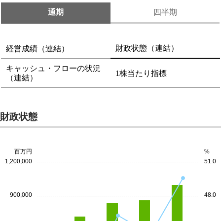
通期
四半期
財政状態（連結）
経営成績（連結）
キャッシュ・フローの状況
1株当たり指標
（連結）
財政状態
百万円
%
1,200,000
51.0
900,000
48.0