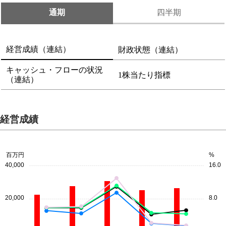
通期
四半期
経営成績（連結）
財政状態（連結）
キャッシュ・フローの状況
1株当たり指標
（連結）
経営成績
百万円
%
40,000
16.0
20,000
8.0