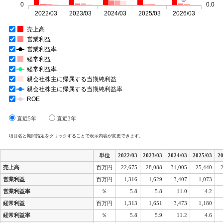
0
0.0
2022/03
2023/03
2024/03
2025/03
2026/03
売上高
営業利益
営業利益率
経常利益
経常利益率
親会社株主に帰属する当期純利益
親会社株主に帰属する当期純利益率
ROE
直近5年
直近3年
項目名と期間指定をクリックすることで表示内容が変更できます。
単位
2022/03
2023/03
2024/03
2025/03
2
売上高
百万円
22,675
28,088
31,005
25,440
営業利益
百万円
1,316
1,629
3,407
1,073
営業利益率
％
5.8
5.8
11.0
4.2
経常利益
百万円
1,313
1,651
3,473
1,180
経常利益率
％
5.8
5.9
11.2
4.6